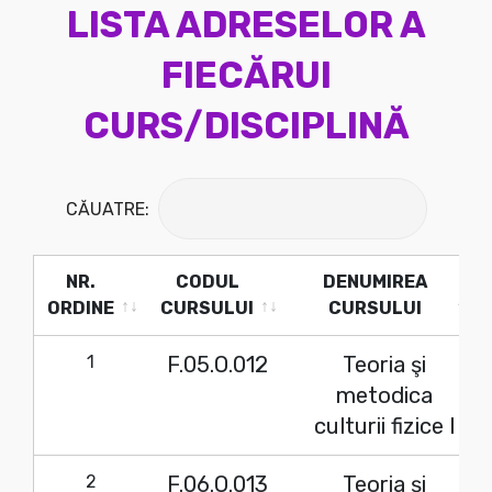
LISTA ADRESELOR A
FIECĂRUI
CURS/DISCIPLINĂ
CĂUATRE:
NR.
CODUL
DENUMIREA
ORDINE
CURSULUI
CURSULUI
NR.
CODUL
DENUMIREA
1
F.05.O.012
Teoria şi
ORDINE
CURSULUI
CURSULUI
metodica
culturii fizice I
2
F.06.O.013
Teoria şi