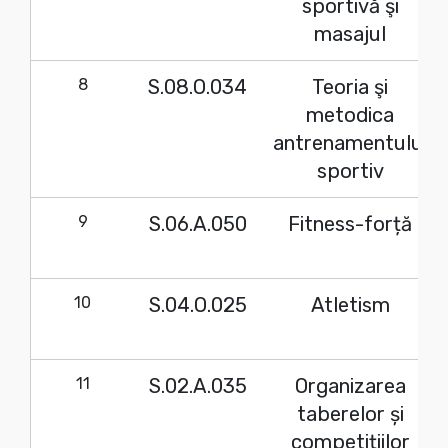
sportivă şi
masajul
8
S.08.O.034
Teoria şi
metodica
antrenamentului
sportiv
9
S.06.A.050
Fitness-forță
10
S.04.O.025
Atletism
11
S.02.A.035
Organizarea
taberelor și
competițiilor