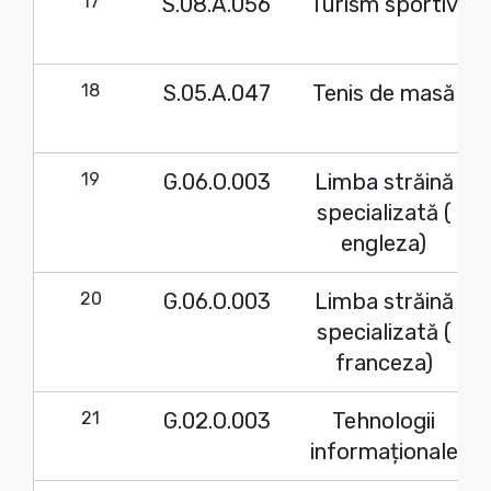
17
S.08.A.056
Turism sportiv
18
S.05.A.047
Tenis de masă
19
G.06.O.003
Limba străină
specializată (
engleza)
20
G.06.O.003
Limba străină
specializată (
franceza)
21
G.02.O.003
Tehnologii
informaționale