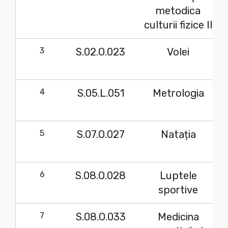
metodica
culturii fizice II
3
S.02.O.023
Volei
4
S.05.L.051
Metrologia
5
S.07.O.027
Natația
6
S.08.O.028
Luptele
sportive
7
S.08.O.033
Medicina